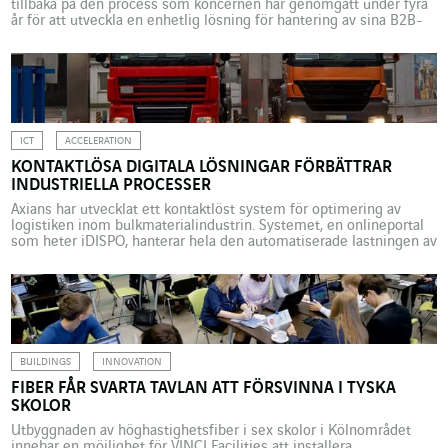
tillbaka på den process som koncernen har genomgått under fyra
år för att utveckla en enhetlig lösning för hantering av sina B2B-
kundrelationer. När initierades Engage-programmet och vilka var
de ursprungliga målen? V.B. 2016 hade en återförsäljare av
Michelins produkter i USA som ville interagera med koncernen […]
ICT
ACCELERATION
KONTAKTLÖSA DIGITALA LÖSNINGAR FÖRBÄTTRAR
INDUSTRIELLA PROCESSER
Axians har utvecklat ett kontaktlöst system för optimering av
logistiken inom bulkmaterialindustrin. Systemet, en onlineportal
som heter iDISPO, hanterar hela den automatiserade lastningen av
råmaterial. Digitala kontaktlösa lösningar kan avsevärt förbättra
industriprocesser och deras tillförlitlighet. En teknik som
dessutom är extra lämplig i dessa pandemitider. Axians IAS, ett
företag inom VINCI Energies som är specialiserat […]
BUILDINGS
INNOVATION
FIBER FÅR SVARTA TAVLAN ATT FÖRSVINNA I TYSKA
SKOLOR
Utbyggnaden av höghastighetsfiber i sex skolor i Kölnområdet
innebar en möjlighet för VINCI Facilities att installera