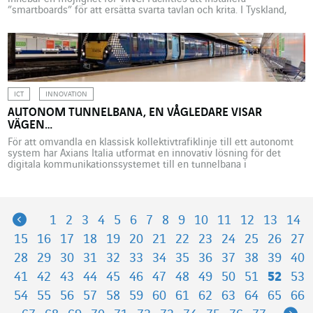
”smartboards” för att ersätta svarta tavlan och krita. I Tyskland,
inte långt från Köln, har staden Bergneustadt utnyttjat det
offentlig-privata partnerskapet (PPP) som tecknats på 25 år med
VINCI Facilities Solutions (VINCI Energies) till att utrusta flera av
sina […]
ICT
INNOVATION
AUTONOM TUNNELBANA, EN VÅGLEDARE VISAR
VÄGEN…
För att omvandla en klassisk kollektivtrafiklinje till ett autonomt
system har Axians Italia utformat en innovativ lösning för det
digitala kommunikationssystemet till en tunnelbana i
Storbritannien, baserad på en metallvågledare. Det rör sig om en
av de äldsta tunnelbanorna i världen. Den består av en ringlinje på
cirka tio kilometer och 15 stationer, som omger […]
Previous
1
2
3
4
5
6
7
8
9
10
11
12
13
14
15
16
17
18
19
20
21
22
23
24
25
26
27
28
29
30
31
32
33
34
35
36
37
38
39
40
41
42
43
44
45
46
47
48
49
50
51
52
53
54
55
56
57
58
59
60
61
62
63
64
65
66