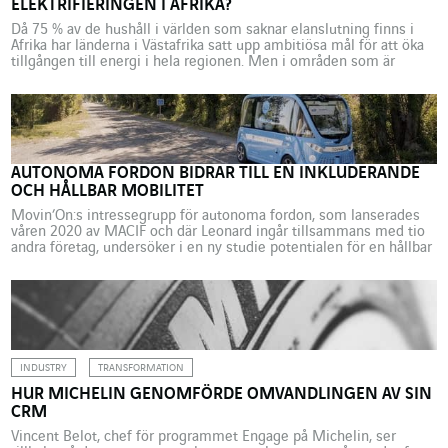
ELEKTRIFIERINGEN I AFRIKA?
Då 75 % av de hushåll i världen som saknar elanslutning finns i
Afrika har länderna i Västafrika satt upp ambitiösa mål för att öka
tillgången till energi i hela regionen. Men i områden som är
belägna långt ifrån stamnätet och där befolkningen ofta är spridd
över stora ytor är det en stor utmaning att […]
AUTONOMA FORDON BIDRAR TILL EN INKLUDERANDE
OCH HÅLLBAR MOBILITET
Movin’On:s intressegrupp för autonoma fordon, som lanserades
våren 2020 av MACIF och där Leonard ingår tillsammans med tio
andra företag, undersöker i en ny studie potentialen för en hållbar
och inkluderande autonom mobilitet avsedd för
landsbygdsområden. För att utforska dessa möjligheter, i kontrast
till den huvudsakligen tekniska synvinkel som historiskt sett
tillämpats av branschen, undersöker […]
INDUSTRY
TRANSFORMATION
HUR MICHELIN GENOMFÖRDE OMVANDLINGEN AV SIN
CRM
Vincent Belot, chef för programmet Engage på Michelin, ser