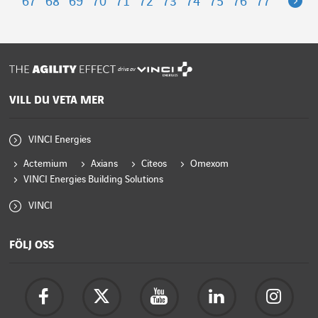
Ne
67
68
69
70
71
72
73
74
75
76
77
drivs av
VILL DU VETA MER
VINCI Energies
Actemium
Axians
Citeos
Omexom
VINCI Energies Building Solutions
VINCI
FÖLJ OSS