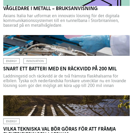
medgrundare av Fabrique des mobilités. Vilka är de nuvarande […]
VÅGLEDARE I METALL – BRUKSANVISNING
Axians Italia har utformat en innovativ lösning för det digitala
kommunikationssystemet till en tunnelbana i Storbritannien,
baserad på en metallvågledare.
ENERGY
INNOVATION
SNART ETT BATTERI MED EN RÄCKVIDD PÅ 200 MIL
Laddningstid och räckvidd är de två främsta flaskhalsarna för
elbilen. Tyska och nederländska forskare utvecklar nu en lovande
lösning som gör det möjligt att köra upp till 200 mil innan
litiumjonbatteriet behöver laddas. Denna betydande ökning av
räckvidden bygger på en ny metod för elektrodtillverkning.
Metoden består i att anoden och katoden anbringar ett lager […]
ENERGY
VILKA TEKNISKA VAL BÖR GÖRAS FÖR ATT FRÄMJA