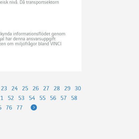
eisk nivå. Då transportsektorn
nvesteras […]
åskynda informationsflödet genom
gal har denna ansvarsuppgift
ten om miljöfrågor bland VINCI
mber 2022 deltog omkring 650
23
24
25
26
27
28
29
30
51
52
53
54
55
56
57
58
Next
5
76
77