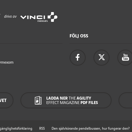
drivs av
FÖLJ OSS
Omexom
LADDA NER
THE
AGILITY
VET
EFFECT MAGAZINE
PDF FILES
lgänglighetsförklaring
RSS
Den självkörande pendelbussen, hur fungerar den?