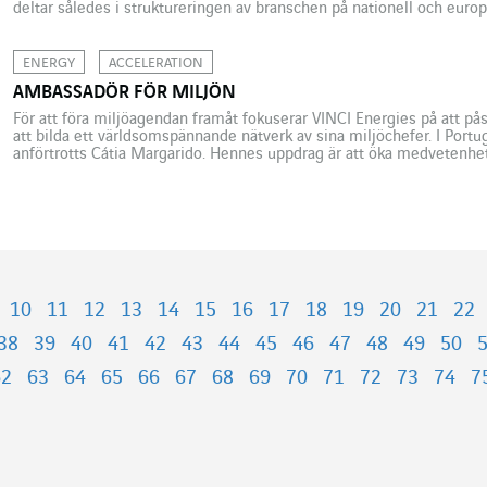
deltar således i struktureringen av branschen på nationell och europ
står för 25 till 30 procent av utsläppen av växthusgaser i Frankrike, i
ENERGY
ACCELERATION
AMBASSADÖR FÖR MILJÖN
För att föra miljöagendan framåt fokuserar VINCI Energies på att p
att bilda ett världsomspännande nätverk av sina miljöchefer. I Portu
anförtrotts Cátia Margarido. Hennes uppdrag är att öka medvetenhe
Energies medarbetare och uppmuntra dem att agera. Den 22 septe
medarbetare hos […]
10
11
12
13
14
15
16
17
18
19
20
21
22
38
39
40
41
42
43
44
45
46
47
48
49
50
62
63
64
65
66
67
68
69
70
71
72
73
74
7