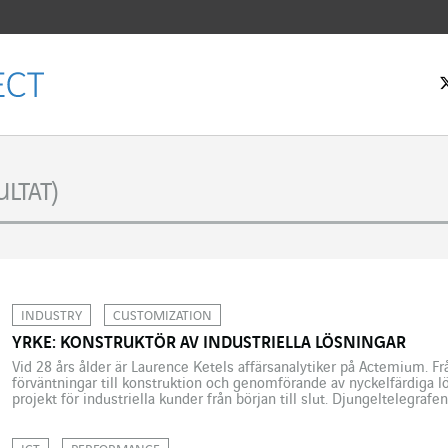
rtsidan
LTAT)
INDUSTRY
CUSTOMIZATION
YRKE: KONSTRUKTÖR AV INDUSTRIELLA LÖSNINGAR
Vid 28 års ålder är Laurence Ketels affärsanalytiker på Actemium. F
förväntningar till konstruktion och genomförande av nyckelfärdiga lö
projekt för industriella kunder från början till slut. Djungeltelegrafe
Ketels kunde konstatera detta i slutet av sina ingenjörsstudier i bio
i Belgien. […]