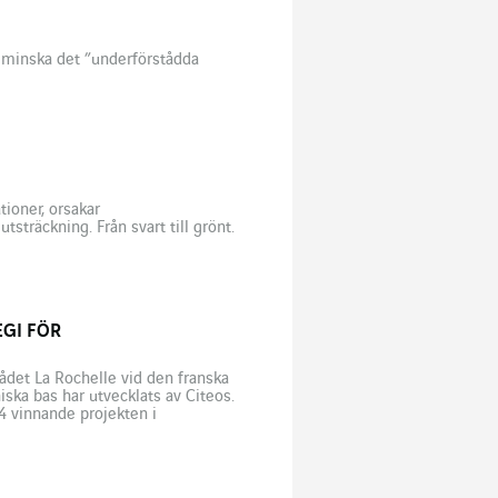
 minska det ”underförstådda
tioner, orsakar
sträckning. Från svart till grönt.
EGI FÖR
rådet La Rochelle vid den franska
ska bas har utvecklats av Citeos.
24 vinnande projekten i
lanserats av den franska banken