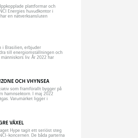
 Uppkopplade plattformar och
INCI Energies huvudkontor i
 har en nätverksansluten
beredare gemensamt? Deras
urser […]
i Brasilien, erbjuder
idra till energiomställningen och
 människors liv. År 2022 har
on och nästan lika […]
!ZONE OCH VHYNSEA
tiativ som framförallt bygger på
nom hamnsektorn. I maj 2022
gas. Varumärket ligger i
ktet HyDeal […]
GRE VÄXEL
aget Hype tagit ett seriöst steg
INCI-koncernen. De båda parterna