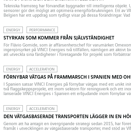
Tekniska framsteg har förvandlat byggnader till intelligenta objekt.
sensorer gör det möjligt att optimera energiförbrukningen. Ett av V
Belgien har ett uppdrag som tydligt visar på dessa förändringar. Vad
solcellspanel, värmepump, kylaggregat, termostat och varmvatten
förmåga att göra en byggnad “smart”. Dessa distribuerade energires
ENERGY
PERFORMANCE
STYRKAN SOM KOMMER FRÅN SJÄLVSTÄNDIGHET
För Flávio Gomide, som är affärsenhetschef för varumärket Omexom 
ingenjörsyrket på VINCI Energies två tillfällen, nämligen att aktivt b
att utveckla sina färdigheter i företagande för projekt som förbättrar
nästan 3 000 brasilianska familjer i Pantanal, som är en isolerad regi
ENERGY
ACCELERATION
FÖRNYBAR VÄTGAS PÅ FRAMMARSCH I SPANIEN MED OH
I Spanien satsar VINCI Energies på förnybar vätgas med ett unikt ini
två flaggskeppsprojekt, ett inom sektorn för reningsverk och ett i
lanserade VINCI Energies i Spanien ett erbjudande inom förnybar vät
framkant när det gäller denna energibärare, och deltar redan i proje
ENERGY
ACCELERATION
DEN VÄTGASBASERADE TRANSPORTEN LÄGGER IN EN HÖ
Genom att ha antagit en övergripande strategi sedan 2015, har föret
framåt i utvecklingen av vätgasbaserade transporter, med stöd av V