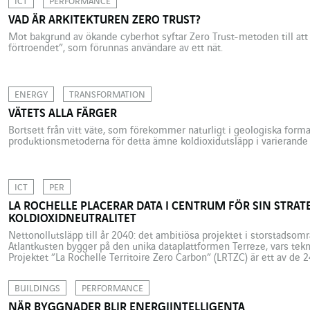
ICT
PERFORMANCE
VAD ÄR ARKITEKTUREN ZERO TRUST?
Mot bakgrund av ökande cyberhot syftar Zero Trust-metoden till att
förtroendet”, som förunnas användare av ett nät.
ENERGY
TRANSFORMATION
VÄTETS ALLA FÄRGER
Bortsett från vitt väte, som förekommer naturligt i geologiska forma
produktionsmetoderna för detta ämne koldioxidutsläpp i varierande ut
ICT
PER
LA ROCHELLE PLACERAR DATA I CENTRUM FÖR SIN STRAT
KOLDIOXIDNEUTRALITET
Nettonollutsläpp till år 2040: det ambitiösa projektet i storstadsom
Atlantkusten bygger på den unika dataplattformen Terreze, vars tekni
Projektet ”La Rochelle Territoire Zero Carbon” (LRTZC) är ett av de 
”Territoires d’Innovation (eller översatt innovationsregion)”, vilken 
Banque […]
BUILDINGS
PERFORMANCE
NÄR BYGGNADER BLIR ENERGIINTELLIGENTA