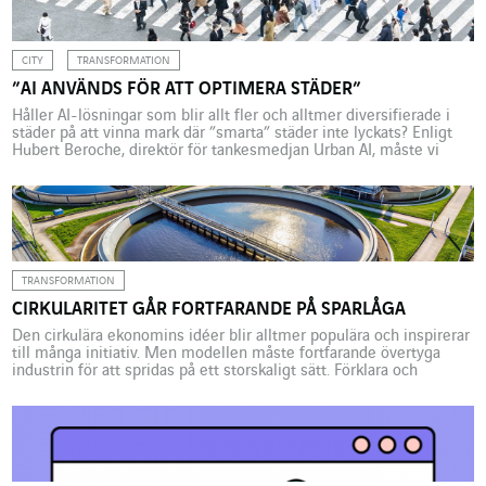
molnbaserad tekniks […]
CITY
TRANSFORMATION
”AI ANVÄNDS FÖR ATT OPTIMERA STÄDER”
Håller AI-lösningar som blir allt fler och alltmer diversifierade i
städer på att vinna mark där ”smarta” städer inte lyckats? Enligt
Hubert Beroche, direktör för tankesmedjan Urban AI, måste vi
först förstå dess komplexitet och unika egenskaper, samt
organisera hur AI ska styras. Hur har dina tankegångar och
handlingar kring artificiell intelligens i städer vuxit […]
TRANSFORMATION
CIRKULARITET GÅR FORTFARANDE PÅ SPARLÅGA
Den cirkulära ekonomins idéer blir alltmer populära och inspirerar
till många initiativ. Men modellen måste fortfarande övertyga
industrin för att spridas på ett storskaligt sätt. Förklara och
övertyga, det är ledorden för Nicolas Dumas, Environmental
Project Manager på VINCI Energies Building Solutions och
Valentine Salomon, Innovation Market Manager på Actemium. Hur
kan den cirkulär ekonomin […]