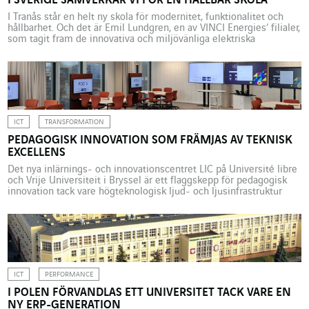
I SVERIGE SAMVERKAR VI FÖR EN HÅLLBAR SKOLA
I Tranås står en helt ny skola för modernitet, funktionalitet och
hållbarhet. Och det är Emil Lundgren, en av VINCI Energies’ filialer,
som tagit fram de innovativa och miljövänliga elektriska
installationerna. När lektionerna började igen efter sommarlovet
2025, fick eleverna i Tranås upptäcka en helt ny skola:
Granelundsskolan i kvarteret Norraby. Projektet byggde på ett […]
ICT
TRANSFORMATION
PEDAGOGISK INNOVATION SOM FRÄMJAS AV TEKNISK
EXCELLENS
Det nya inlärnings- och innovationscentret LIC på Université libre
och Vrije Universiteit i Bryssel är ett flaggskepp för pedagogisk
innovation tack vare högteknologisk ljud- och ljusinfrastruktur
som tagits fram av Axians. I hjärtat av Bryssels Université libre
(ULB) och Vrije Universiteit (VUB), erbjuder det nya inlärnings-och
innovationscentret LIC sedan invigningen den 14 maj 2025, en […]
ICT
PERFORMANCE
I POLEN FÖRVANDLAS ETT UNIVERSITET TACK VARE EN
NY ERP-GENERATION