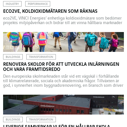
INDUSTRY
PERFORMANCE
ECO2VE, KOLDIOXIDMÄTAREN SOM RÄKNAS
eco2VE, VINCI Energies’ enhetliga koldioxidmätare som bedömer
projekts miljöpåverkan och bidrar till att vinna hållbara marknader
BUILDINGS
TRANSFORMATION
RENOVERA SKOLOR FÖR ATT UTVECKLA INLÄRNINGEN
OCH VARA FRAMTIDSREDO
Den europeiska skolmarknaden står vid ett vägskäl i förhållande
till klimatrelaterade, sociala och akademiska frågor. Tillväxten är
god, i synnerhet inom byggnadsrenovering, en bransch som driver
en omfattande omställning. Det finns vissa bromsklossar, men
hävstängerna som kan påskynda utvecklingen är också tydliga.
VINCI Energies Building Solutions främjar ett integrerat
tillvägagångssätt i en anda av globala […]
BUILDINGS
TRANSFORMATION