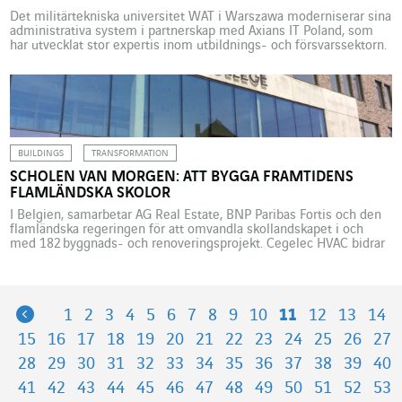
Det militärtekniska universitet WAT i Warszawa moderniserar sina
administrativa system i partnerskap med Axians IT Poland, som
har utvecklat stor expertis inom utbildnings- och försvarssektorn.
Det militärtekniska universitetet WAT i Warszawa utbildar över 9
000 studenter, varav 4 000 officerselever och där har nu påbörjats
en djup modernisering av de administrativa systemen. I syfte att
anta utmaningarna som ett […]
BUILDINGS
TRANSFORMATION
SCHOLEN VAN MORGEN: ATT BYGGA FRAMTIDENS
FLAMLÄNDSKA SKOLOR
I Belgien, samarbetar AG Real Estate, BNP Paribas Fortis och den
flamländska regeringen för att omvandla skollandskapet i och
med 182 byggnads- och renoveringsprojekt. Cegelec HVAC bidrar
med teknisk know-how. Programmet ”Scholen van
Morgen” (Morgondagens skolor) bygger på ett offentligt-privat
partnerskap och dess syfte är att uppfylla omedelbara behov för
modern skolinfrastruktur i Flandern. Företaget DBFM Scholen van
Previous
1
2
3
4
5
6
7
8
9
10
11
12
13
14
[…]
15
16
17
18
19
20
21
22
23
24
25
26
27
28
29
30
31
32
33
34
35
36
37
38
39
40
41
42
43
44
45
46
47
48
49
50
51
52
53