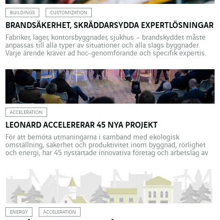
BUILDINGS
CUSTOMIZATION
BRANDSÄKERHET, SKRÄDDARSYDDA EXPERTLÖSNINGAR
Fabriker, lager, kontorsbyggnader, sjukhus – brandskyddet måste
anpassas till alla typer av situationer och alla slags byggnader.
Varje ärende kräver ad hoc-genomförande och specifik expertis.
Varje byggnad har brandskyddslösningar. Lösningarna är
oumbärliga för att garantera säkerheten, oavsett om det gäller
fabriker, vårdinrättningar eller kontorsbyggnader.
”Brandbekämpningsutrustning i byggnader, särskilt lager och
logistikcentrum, är föremål för olika […]
ACCELERATION
LEONARD ACCELERERAR 45 NYA PROJEKT
För att bemöta utmaningarna i samband med ekologisk
omställning, säkerhet och produktivitet inom byggnad, rörlighet
och energi, har 45 nystartade innovativa företag och arbetslag av
VINCI-anställda valts ut för att antas till ett av Leonards* fyra
accelerations- och stödprogram. ”Vi är mycket glada över att
välkomna dessa 45 nya projekt till Leonard”, förklarar Julien
Villalongue, […]
ENERGY
ACCELERATION