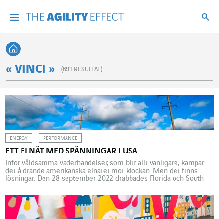
Gå direkt till sidans innehåll
Gå till huvudnavigeringen
Gå till forskning
Sö
Menu
Sök
Tillbaka till startsidan
« VINCI »
(
691
RESULTAT)
ENERGY
PERFORMANCE
ETT ELNÄT MED SPÄNNINGAR I USA
Inför våldsamma väderhändelser, som blir allt vanligare, kämpar
det åldrande amerikanska elnätet mot klockan. Men det finns
lösningar. Den 28 september 2022 drabbades Florida och South
Carolina av orkanen Ian, som var en av de värsta orkanerna i USA:s
historia. Denna kategori 4-storm orsakade mer än 60 människors
död och gjorde 2,7 miljoner människor strömlösa. […]