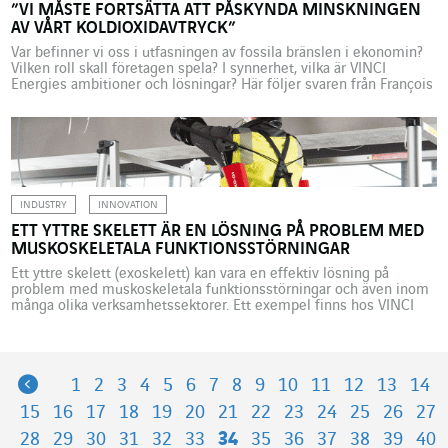
”VI MÅSTE FORTSÄTTA ATT PÅSKYNDA MINSKNINGEN
AV VÅRT KOLDIOXIDAVTRYCK”
Var befinner vi oss i utfasningen av fossila bränslen i ekonomin?
Vilken roll skall företagen spela? I synnerhet, vilka är VINCI
Energies ambitioner och lösningar? Här följer svaren från François
Gemenne, som är professor vid Sciences Po Paris och vid
universitetet i Liège och som är medförfattare till IPCC-rapporten,
och från Corinne Lanièce, som är […]
INDUSTRY
INNOVATION
ETT YTTRE SKELETT ÄR EN LÖSNING PÅ PROBLEM MED
MUSKOSKELETALA FUNKTIONSSTÖRNINGAR
Ett yttre skelett (exoskelett) kan vara en effektiv lösning på
problem med muskoskeletala funktionsstörningar och även inom
många olika verksamhetssektorer. Ett exempel finns hos VINCI
Facilities, vars tekniker nu är utrustade med
rörelsehjälpsanordningar alltefter behov. Dessa ger en garanterad
effekt för bekvämlighet i arbetet. I början av 2021 tillkännagav
Hilti Group, som är specialist på […]
Previous
1
2
3
4
5
6
7
8
9
10
11
12
13
14
15
16
17
18
19
20
21
22
23
24
25
26
27
28
29
30
31
32
33
34
35
36
37
38
39
40