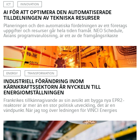
ICT
INNOVATION
AI FÖR ATT OPTIMERA DEN AUTOMATISERADE
TILLDELNINGEN AV TEKNISKA RESURSER
Planeringen och den automatiska fördelningen av ett företags
uppgifter och resurser går hela tiden framåt. NEO Schedule,
Axians programvarulösning, är ett av de framgångsrikaste
exemplen på detta tack vare framsteg inom artificiell intelligens. I
företagen kan planeringen av uppgifter och resurser snabbt bli en
huvudvärk. I vilket fall som helst är det ofta ett ständigt […]
ENERGY
TRANSFORMATION
INDUSTRIELL FÖRÄNDRING INOM
KÄRNKRAFTSSEKTORN ÄR NYCKELN TILL
ENERGIOMSTÄLLNINGEN
Frankrikes tillkännagivande av sin avsikt att bygga nya EPR2-
reaktorer är mer än en stor politisk utveckling, det är en
vändpunkt. När jag tog över ledningen för VINCI Energies
kärnkraftsdivision år 2019, var den allmänna tendensen
fortfarande att kärnkraftssektorn skulle osynliggöras. Inom loppet
av två år, på grund av effekten av både klimatkrisen och trycket på
energimarknaden, […]