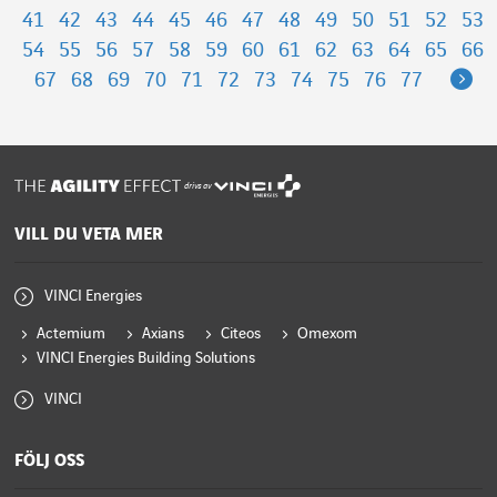
41
42
43
44
45
46
47
48
49
50
51
52
53
54
55
56
57
58
59
60
61
62
63
64
65
66
Ne
67
68
69
70
71
72
73
74
75
76
77
drivs av
VILL DU VETA MER
VINCI Energies
Actemium
Axians
Citeos
Omexom
VINCI Energies Building Solutions
VINCI
FÖLJ OSS