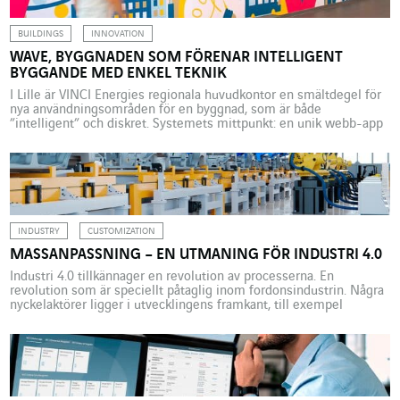
BUILDINGS
INNOVATION
WAVE, BYGGNADEN SOM FÖRENAR INTELLIGENT
BYGGANDE MED ENKEL TEKNIK
I Lille är VINCI Energies regionala huvudkontor en smältdegel för
nya användningsområden för en byggnad, som är både
”intelligent” och diskret. Systemets mittpunkt: en unik webb-app
som gör det möjligt för individer att växelverka med
byggnadernas lokaler. Det intelligenta byggandet presenteras
oftast som en av de viktigaste markörerna för omvandling av
arbetsmetoder, men har ännu […]
INDUSTRY
CUSTOMIZATION
MASSANPASSNING – EN UTMANING FÖR INDUSTRI 4.0
Industri 4.0 tillkännager en revolution av processerna. En
revolution som är speciellt påtaglig inom fordonsindustrin. Några
nyckelaktörer ligger i utvecklingens framkant, till exempel
Stellantis-gruppen som Actemium, en del av VINCI Energies,
arbetar för. Uppgiften är att kombinera anpassning och smidighet.
Modellen för massproduktion utifrån principen om ”en produkt,
en fabrik, ett land” är förlegad. Idag […]