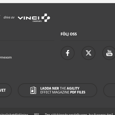
drivs av
FÖLJ OSS
Omexom
LADDA NER
THE
AGILITY
VET
EFFECT MAGAZINE
PDF FILES
lgänglighetsförklaring
RSS
Den självkörande pendelbussen, hur fungerar den?