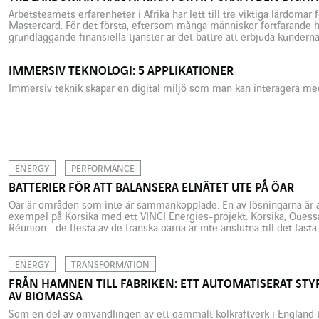
Arbetsteamets erfarenheter i Afrika har lett till tre viktiga lärdomar
Mastercard. För det första, eftersom många människor fortfarande ha
grundläggande finansiella tjänster är det bättre att erbjuda kunderna
deras mobiltelefoner. För det andra svarar de mest framgångsrika pr
marknadsförväntningar. Slutligen […]
IMMERSIV TEKNOLOGI: 5 APPLIKATIONER
Immersiv teknik skapar en digital miljö som man kan interagera med
ENERGY
PERFORMANCE
BATTERIER FÖR ATT BALANSERA ELNÄTET UTE PÅ ÖAR
Öar är områden som inte är sammankopplade. En av lösningarna är a
exempel på Korsika med ett VINCI Energies-projekt. Korsika, Ouess
Réunion… de flesta av de franska öarna är inte anslutna till det fasta
bara i begränsad utsträckning på Korsika). Dessa icke sammankopp
[…]
ENERGY
TRANSFORMATION
FRÅN HAMNEN TILL FABRIKEN: ETT AUTOMATISERAT ST
AV BIOMASSA
Som en del av omvandlingen av ett gammalt kolkraftverk i England ti