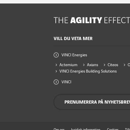
VILL DU VETA MER
VINCI Energies
Actemium
Axians
Citeos
VINCI Energies Building Solutions
VINCI
PRENUMERERA PÅ NYHETSBRE
Om oss
Juridisk information
Cookies
Til