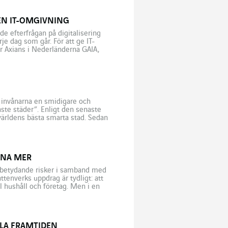
 EN IT-OMGIVNING
de efterfrågan på digitalisering
je dag som går. För att ge IT-
r Axians i Nederländerna GAIA,
…]
a invånarna en smidigare och
ste städer”. Enligt den senaste
världens bästa smarta stad. Sedan
er […]
GNA MER
ör betydande risker i samband med
ttenverks uppdrag är tydligt: att
ll hushåll och företag. Men i en
tacker i världen ökar och […]
ALA FRAMTIDEN