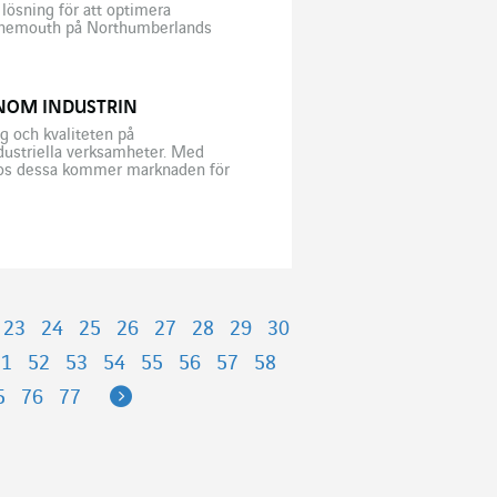
lösning för att optimera
 Lynemouth på Northumberlands
 hållbar generering av
INOM INDUSTRIN
ng och kvaliteten på
ndustriella verksamheter. Med
 hos dessa kommer marknaden för
ektorn bör finna detta intressant
23
24
25
26
27
28
29
30
51
52
53
54
55
56
57
58
Next
5
76
77