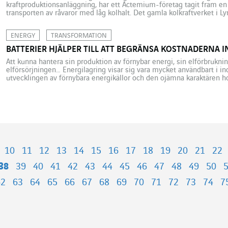
kraftproduktionsanläggning, har ett Actemium-företag tagit fram en 
transporten av råvaror med låg kolhalt. Det gamla kolkraftverket i
kust i nordöstra England har omvandlats till en produktionsplats för
koldioxidsnål el från biomassa. […]
ENERGY
TRANSFORMATION
BATTERIER HJÄLPER TILL ATT BEGRÄNSA KOSTNADERNA 
Att kunna hantera sin produktion av förnybar energi, sin elförbrukni
elförsörjningen… Energilagring visar sig vara mycket användbart i i
utvecklingen av förnybara energikällor och den ojämna karaktären
energilagring att öka i betydelse under de kommande åren. Industris
även om lagring av […]
10
11
12
13
14
15
16
17
18
19
20
21
22
38
39
40
41
42
43
44
45
46
47
48
49
50
62
63
64
65
66
67
68
69
70
71
72
73
74
7