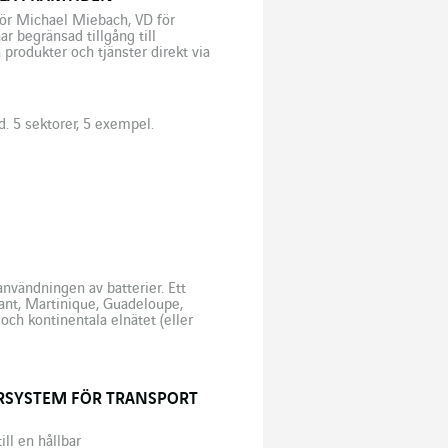
 för Michael Miebach, VD för
r begränsad tillgång till
 produkter och tjänster direkt via
ojekten på specifika
. 5 sektorer, 5 exempel.
nvändningen av batterier. Ett
ant, Martinique, Guadeloupe,
 och kontinentala elnätet (eller
lade områden kräver användning
YRSYSTEM FÖR TRANSPORT
ll en hållbar