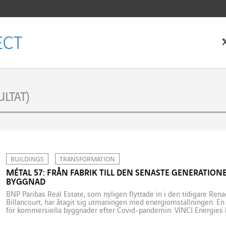
rtsidan
LTAT)
BUILDINGS
TRANSFORMATION
MÉTAL 57: FRÅN FABRIK TILL DEN SENASTE GENERATIO
BYGGNAD
BNP Paribas Real Estate, som nyligen flyttade in i den tidigare Ren
Billancourt, har åtagit sig utmaningen med energiomställningen. En
för kommersiella byggnader efter Covid-pandemin. VINCI Energies har
tekniska underhållet för uppvärmnings-, ventilations- och luftkond