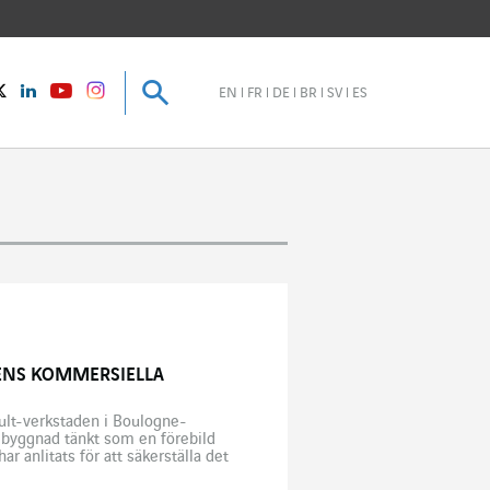
Sök
Sök
instagram
Twitter
LinkedIn
Youtube
EN
FR
DE
BR
SV
ES
NENS KOMMERSIELLA
ault-verkstaden i Boulogne-
 byggnad tänkt som en förebild
 anlitats för att säkerställa det
itioneringssystemet när