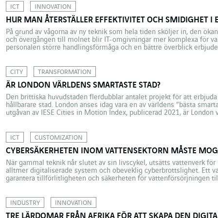
byggnaden är färdig. I mars 2022 flyttade medarbetarna […]
ICT
INNOVATION
HUR MAN ÅTERSTÄLLER EFFEKTIVITET OCH SMIDIGHET I
På grund av vågorna av ny teknik som hela tiden sköljer in, den ökan
och övergången till molnet blir IT-omgivningar mer komplexa för var
personalen större handlingsförmåga och en bättre överblick erbjude
som är en heltäckande plattform för möjlighet till observation och [
CITY
TRANSFORMATION
ÄR LONDON VÄRLDENS SMARTASTE STAD?
Den brittiska huvudstaden flerdubblar antalet projekt för att erbjud
hållbarare stad. London anses idag vara en av världens ”bästa smarta
utgåvan av IESE Cities in Motion Index, publicerad 2021, är London 
några år tillbaka sparar den brittiska huvudstaden inte på några kraft
ICT
CUSTOMIZATION
CYBERSÄKERHETEN INOM VATTENSEKTORN MÅSTE MO
När gammal teknik når slutet av sin livscykel, utsätts vattenverk f
alltmer digitaliserade system och obeveklig cyberbrottslighet. Ett va
garantera tillförlitligheten och säkerheten för vattenförsörjningen ti
allt mer digitaliserad värld är dessa principer hotade. Antalet cyberat
INDUSTRY
INNOVATION
TRE LÄRDOMAR FRÅN AFRIKA FÖR ATT SKAPA DEN DIGIT