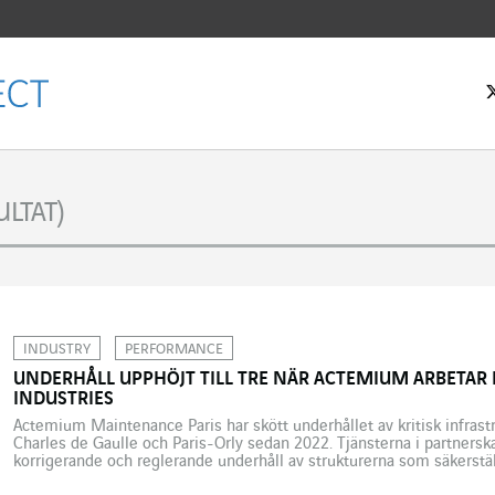
rtsidan
LTAT)
INDUSTRY
PERFORMANCE
UNDERHÅLL UPPHÖJT TILL TRE NÄR ACTEMIUM ARBETAR 
INDUSTRIES
Actemium Maintenance Paris har skött underhållet av kritisk infrastr
Charles de Gaulle och Paris-Orly sedan 2022. Tjänsterna i partnersk
korrigerande och reglerande underhåll av strukturerna som säkerställ
till regelverken och positivt bidrar till Air France Industries result