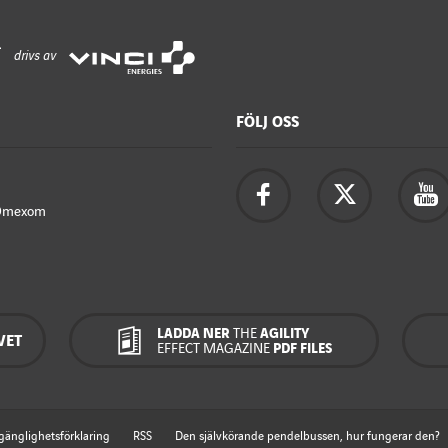
drivs av
FÖLJ OSS
Omexom
LADDA NER
THE
AGILITY
VET
EFFECT MAGAZINE
PDF FILES
lgänglighetsförklaring
RSS
Den självkörande pendelbussen, hur fungerar den?