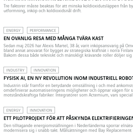
Tre faktorer måste beaktas för att minska koldioxidutsläppen från b
utformning, inköp och koldioxidsnål drift.
ENERGY
PERFORMANCE
EN OVANLIG RESA MED MÅNGA TVÄRA KAST
Sedan maj 2026 har Alexis Martel, 38 år, varit inköpsansvarig på O
bland annat ansvarat för bygget av strategiska kraftnät i norra Finl
Bakom dessa både tekniskt och mänskligt krävande roller döljer sig 
med mycket ifrågasättande och väl avvägda val. Från augusti 2024 […
INDUSTRY
INNOVATION
FYSISK AI, EN NY REVOLUTION INOM INDUSTRIELL ROBO
Industrin står framför en betydande omställning i och med ankomste
omdefinierar automatiseringens möjligheter och öppnar vägen för s
motståndskraftiga fabriker. Integratörer som Actemium, vars speciali
innovation till konkreta industriella lösningar ombeds idag visa fra
klassisk robotik, utför […]
ENERGY
INNOVATION
ETT PILOTPROJEKT FÖR ATT PÅSKYNDA ELEKTRIFIERING
Den tilltagande energiomställningen i Nederländerna sporrar elnät
modernisera sig i snabb takt. Målsättningen med Bay Replacement P