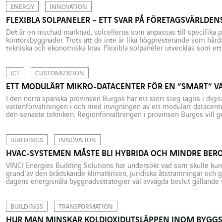
av VINCI Energies, har sedan 2022 […]
ENERGY
INNOVATION
FLEXIBLA SOLPANELER – ETT SVAR PÅ FÖRETAGSVÄRLDEN
Det är en nischad marknad, solcellerna som anpassas till specifika p
kontorsbyggnader. Trots att de inte är lika högpresterande som hårda
tekniska och ekonomiska krav. Flexibla solpaneler utvecklas som ett 
solkraftsmarknaden, i synnerhet för specifika användningsområden in
snart blir begränsande. ELIOVE, ett av […]
ICT
CUSTOMIZATION
ETT MODULÄRT MIKRO-DATACENTER FÖR EN ”SMART” V
I den norra spanska provinsen Burgos har ett stort steg tagits i digit
vattenförvaltningen i och med invigningen av ett modulärt datacente
den senaste tekniken. Regionförvaltningen i provinsen Burgos vill g
högpresterande digitala verktyg för hanteringen av vattnets cykler. V
förbrukningen, reservoarvolymer, avloppsvattenhantering och […]
BUILDINGS
INNOVATION
HVAC-SYSTEMEN MÅSTE BLI HYBRIDA OCH MINDRE BERO
VINCI Energies Building Solutions har undersökt vad som skulle kun
grund av den brådskande klimatkrisen, juridiska åtstramningar och ge
dagens energisnåla byggnadsstrategier väl avvägda beslut gällande
luftkonditionering och ventilation. Hybrida lösningar som inte är all
som bra alternativ. Husfasader med effektiv isolation […]
BUILDINGS
TRANSFORMATION
HUR MAN MINSKAR KOLDIOXIDUTSLÄPPEN INOM BYGG