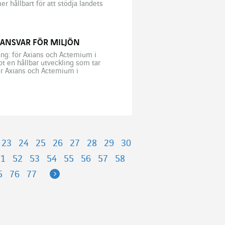
 hållbart för att stödja landets
vilket kräver en snabb anpassning
 ANSVAR FÖR MILJÖN
ng: för Axians och Actemium i
t en hållbar utveckling som tar
ör Axians och Actemium i
ategi och hållbar utveckling […]
23
24
25
26
27
28
29
30
51
52
53
54
55
56
57
58
Next
5
76
77