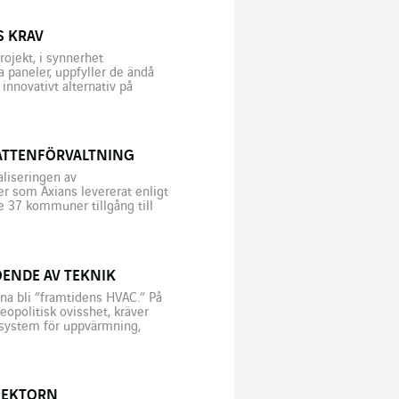
S KRAV
rojekt, i synnerhet
 paneler, uppfyller de ändå
innovativt alternativ på
om vilka traditionella lösningar
ATTENFÖRVALTNING
aliseringen av
r som Axians levererat enligt
e 37 kommuner tillgång till
attenkvalitet, uppföljning av
ENDE AV TEKNIK
na bli ”framtidens HVAC.” På
opolitisk ovisshet, kräver
 system för uppvärmning,
tför beroende av teknik framstår
SEKTORN