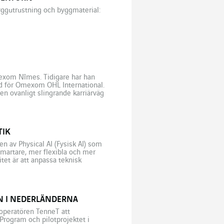
yggutrustning och byggmaterial:
mexom Nîmes. Tidigare har han
and för Omexom OHL International.
en ovanligt slingrande karriärväg
]
TIK
n av Physical AI (Fysisk AI) som
martare, mer flexibla och mer
tet är att anpassa teknisk
mfötterna i denna utveckling. Inom
EN I NEDERLÄNDERNA
soperatören TenneT att
rogram och pilotprojektet i