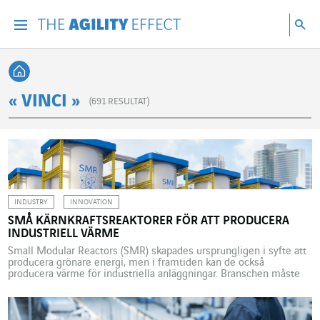
Gå direkt till sidans innehåll
Gå till huvudnavigeringen
Gå till forskning
Sö
Menu
Sök
Tillbaka till startsidan
« VINCI »
(
691
RESULTAT)
INDUSTRY
INNOVATION
SMÅ KÄRNKRAFTSREAKTORER FÖR ATT PRODUCERA
INDUSTRIELL VÄRME
Small Modular Reactors (SMR) skapades ursprungligen i syfte att
producera grönare energi, men i framtiden kan de också
producera värme för industriella anläggningar. Branschen måste
dock struktureras och harmoniseras innan de första
installationerna kommer kunna genomföras i början av nästa
årtionde. Energirelaterade frågor är bland de viktigaste att lösa om