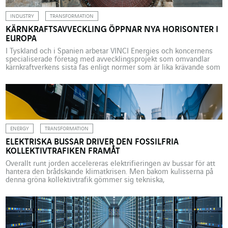
INDUSTRY
TRANSFORMATION
KÄRNKRAFTSAVVECKLING ÖPPNAR NYA HORISONTER I
EUROPA
I Tyskland och i Spanien arbetar VINCI Energies och koncernens
specialiserade företag med avvecklingsprojekt som omvandlar
kärnkraftverkens sista fas enligt normer som är lika krävande som
vore det nybyggen. Det öppnar nya horisonter för kärnkraften….och
för energiomställningen. När man talar om kärnkraft, talar man om
oftast om byggen eller om underhåll. Mer sällan om avveckling.
[…]
ENERGY
TRANSFORMATION
ELEKTRISKA BUSSAR DRIVER DEN FOSSILFRIA
KOLLEKTIVTRAFIKEN FRAMÅT
Överallt runt jorden accelereras elektrifieringen av bussar för att
hantera den brådskande klimatkrisen. Men bakom kulisserna på
denna gröna kollektivtrafik gömmer sig tekniska,
organisationsmässiga och ekonomiska utmaningar som många
städer anstränger sig för att lösa tillsammans med VINCI
Energies. Här tas exempel upp från Brisbane (Australien), Roanne
(Frankrike) och Wiesbaden (Tyskland). Kollektivtrafiken, och då i […]