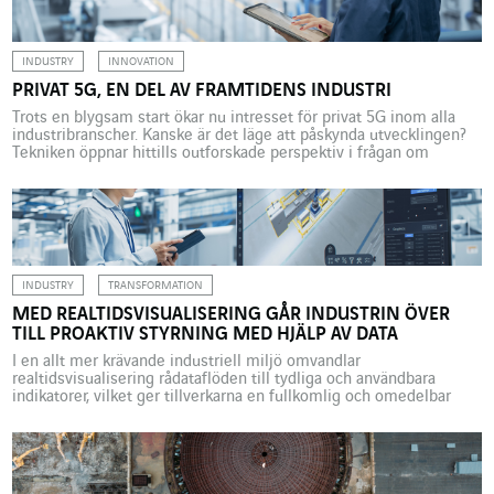
klimatförändringarna ska kunna bromsas, och […]
INDUSTRY
INNOVATION
PRIVAT 5G, EN DEL AV FRAMTIDENS INDUSTRI
Trots en blygsam start ökar nu intresset för privat 5G inom alla
industribranscher. Kanske är det läge att påskynda utvecklingen?
Tekniken öppnar hittills outforskade perspektiv i frågan om
prestanda och säkerhet. Att industrier ska vara så oberoende som
möjligt har varit ett hett ämne i den offentliga debatten både i
Frankrike och på många håll […]
INDUSTRY
TRANSFORMATION
MED REALTIDSVISUALISERING GÅR INDUSTRIN ÖVER
TILL PROAKTIV STYRNING MED HJÄLP AV DATA
I en allt mer krävande industriell miljö omvandlar
realtidsvisualisering rådataflöden till tydliga och användbara
indikatorer, vilket ger tillverkarna en fullkomlig och omedelbar
insyn i sina verksamheter. Fabriker har sedan lång tid tillbaka
samlat in data, oftast i form av statiska rapporter som produceras
under flera timmar – ibland under flera dagar – efter att data […]