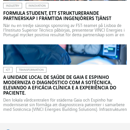
INDUSTRY
INNOVATION
FORMULA STUDENT, ETT STRUKTURERANDE
PARTNERSKAP I FRAMTIDA INGENJÖRERS TJÄNST
När nu en tredje säsongs sponsring av FST-teamet på Lisboa de
l’Instituto Superior Técnico påbörjas, presenterar VINCI Energies i
Portugal mycket positiva resultat för detta partnerskap som är en
del av ramverket Formula Student, en av världens största tävlingar
för framtida ingenjörer inom bilindustrin. Startskottet har gått för
ett tredje års sponsring av FST-teamet på […]
ICT
TRANSFORMATION
A UNIDADE LOCAL DE SAÚDE DE GAIA E ESPINHO
MODERNIZA O DIAGNÓSTICO COM A SOTÉCNICA,
ELEVANDO A EFICÁCIA CLÍNICA E A EXPERIÊNCIA DO
PACIENTE.
Den lokala vårdcentralen för städerna Gaia och Espinho har
moderniserat sin förmåga att diagnosticera patienter i samarbete
med Sotécnica (VINCI Energies Building Solutions). Infrastrukturen
har gjorts om och avancerad teknisk utrustning förbättrar nu
säkerheten, vårdens effektivitet och patientupplevelsen. Den
lokala vårdcentralen för städerna Gaia och Espinho (ULSGE),
förorter till Porto i Portugal, har tagit ett […]