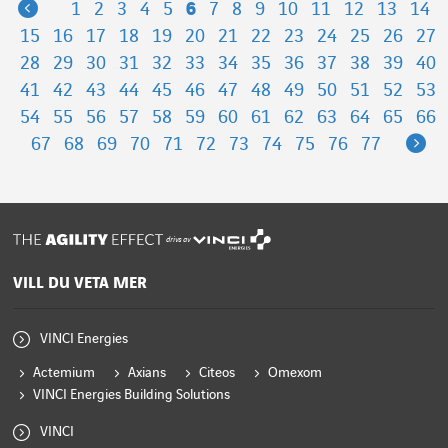
Previous
1
2
3
4
5
6
7
8
9
10
11
12
13
14
15
16
17
18
19
20
21
22
23
24
25
26
27
28
29
30
31
32
33
34
35
36
37
38
39
40
41
42
43
44
45
46
47
48
49
50
51
52
53
54
55
56
57
58
59
60
61
62
63
64
65
66
Ne
67
68
69
70
71
72
73
74
75
76
77
drivs av
VILL DU VETA MER
VINCI Energies
Actemium
Axians
Citeos
Omexom
VINCI Energies Building Solutions
VINCI