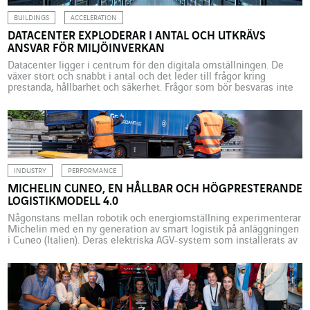
BUILDINGS
ACCELERATION
DATACENTER EXPLODERAR I ANTAL OCH UTKRÄVS
ANSVAR FÖR MILJÖINVERKAN
Datacenter ligger i centrum för den digitala omställningen. De
växer stort och snabbt i antal och det leder till frågor kring
prestanda, hållbarhet och säkerhet. Frågor som bör besvaras inte
bara inför driften, utan redan under utformningen av själva
”byggnaderna” som inte liknar några andra. Ökande datavolymer,
molnlagring, sakernas internet och nu senast artificiell intelligens
[…]
INDUSTRY
PERFORMANCE
MICHELIN CUNEO, EN HÅLLBAR OCH HÖGPRESTERANDE
LOGISTIKMODELL 4.0
Någonstans mellan robotik och energiomställning experimenterar
Michelin med en ny generation av smart logistik på anläggningen
i Cuneo (Italien). Deras elektriska AGV-system som installerats av
ett av VINCI Energies’ företag, Giordano & C. – Automation, ger oss
en inblick i framtidens uppkopplade, högpresterande och fossilfria
fabriker. I Cuneo, i Italienska Piemonte, har Michelin en av […]