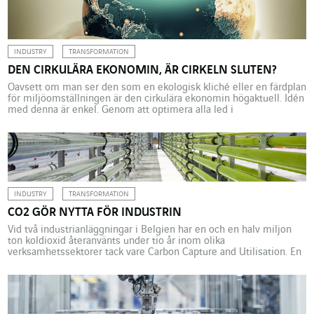
energikällor, och vätgas studeras som en potentiell
flexibilitetsresurs för […]
INDUSTRY
TRANSFORMATION
DEN CIRKULÄRA EKONOMIN, ÄR CIRKELN SLUTEN?
Oavsett om man ser den som en ekologisk kliché eller en färdplan
för miljöomställningen är den cirkulära ekonomin högaktuell. Idén
med denna är enkel. Genom att optimera alla led i
produktionskedjan kan man göra den mindre resursintensiv och
energikrävande och därmed bevara naturliga ekosystem. Även om
detta låter lovande kräver cirkularitet att man omprövar allt, […]
INDUSTRY
TRANSFORMATION
CO2 GÖR NYTTA FÖR INDUSTRIN
Vid två industrianläggningar i Belgien har en och en halv miljon
ton koldioxid återanvänts under tio år inom olika
verksamhetssektorer tack vare Carbon Capture and Utilisation. En
teknik som bidrar till en mer miljövänlig industri. Koldioxid
förknippas med klimatförändringar och har fått dålig publicitet.
Men även om koldioxid utan tvekan bidrar till den globala
uppvärmningen […]