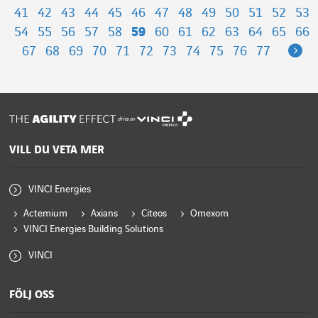
41
42
43
44
45
46
47
48
49
50
51
52
53
54
55
56
57
58
59
60
61
62
63
64
65
66
Ne
67
68
69
70
71
72
73
74
75
76
77
drivs av
VILL DU VETA MER
VINCI Energies
Actemium
Axians
Citeos
Omexom
VINCI Energies Building Solutions
VINCI
FÖLJ OSS