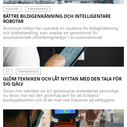
INDUSTRY
PERFORMANCE
BÄTTRE BILDIGENKÄNNING OCH INTELLIGENTARE
ROBOTAR
Actemium Indien har utvecklat en mjukvara för bildigenkänning
och bildbehandling, som innebär ett genombrott för
automatiserade tillverkningskedjor. I en automatiserad
produktionslinje kan komponentidentifieringen vara ett känsligt
steg. De flesta av de robotarmar som utför denna manöver är
utrustade med 3D-kameror som är uppkopplade till ett
bildbehandlingsprogram. Men visualiseringsverktygen når sin
gräns när de komponenter som […]
ICT
PERFORMANCE
GLÖM TEKNIKEN OCH LÅT NYTTAN MED DEN TALA FÖR
SIG SJÄLV
Desto mer tekniken via IoT genomsyrar användarnas personliga
liv, desto mer bör den glömmas bort för att förbättra
kundupplevelsen och så att man inte fokuserar på verktygens
prestanda. Analys med Joao Faria, Axians Global Business
Development Manager i Portugal, som förespråkar en “mjuk och
smärtfri” teknik för att påskynda dess acceptans. Tsunami. Ordet
är starkt […]