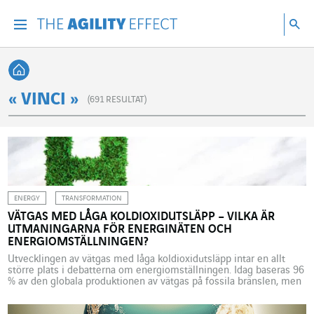
Gå direkt till sidans innehåll
Gå till huvudnavigeringen
Gå till forskning
Sö
Menu
Sök
Tillbaka till startsidan
« VINCI »
(
691
RESULTAT)
ENERGY
TRANSFORMATION
VÄTGAS MED LÅGA KOLDIOXIDUTSLÄPP – VILKA ÄR
UTMANINGARNA FÖR ENERGINÄTEN OCH
ENERGIOMSTÄLLNINGEN?
Utvecklingen av vätgas med låga koldioxidutsläpp intar en allt
större plats i debatterna om energiomställningen. Idag baseras 96
% av den globala produktionen av vätgas på fossila bränslen, men
kan utvecklingen av vätgasen bidra till en koldioxidsnål ekonomi?
Europeiska elmixar inriktar sig alltmer på intermittenta förnybara