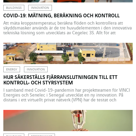
BUILDINGS
INNOVATION
COVID-19: MÄTNING, BERÄKNING OCH KONTROLL
Att mäta kroppstemperatur, beräkna flöden och kontrollera att
skyddsmasker används är de tre huvudelementen i den innovativa
tekniska lösning som utvecklats av Cegelec 3S. Allt för att
säkerställa att restriktionerna följs, med syfte att främja hälsa för
människor som besöker offentliga anläggningar. Sedan våren 2020
har de vidtagna åtgärderna för att hålla fysisk distans flerdubblat
[…]
ENERGY
INNOVATION
HUR SÄKERSTÄLLS FJÄRRANSLUTNINGEN TILL ETT
KONTROLL- OCH STYRSYSTEM
I samband med Covid-19-pandemin har projektteamen för VINCI
Energies och Senelec i Senegal utvecklat en ny innovation. På
distans i ett virtuellt privat nätverk (VPN) har de testat och
validerat styrsystemet för en HTB-transformatorstation med ”Full
Digital”. Covid-19-pandemin har i många länder lett till en ökad
användning av digital teknik för att företagens anställda ska […]