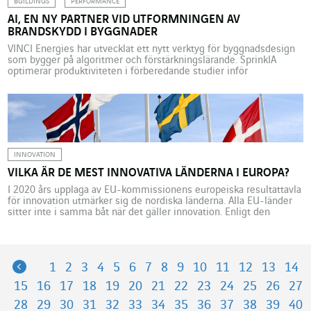
BUILDINGS
PERFORMANCE
AI, EN NY PARTNER VID UTFORMNINGEN AV
BRANDSKYDD I BYGGNADER
VINCI Energies har utvecklat ett nytt verktyg för byggnadsdesign
som bygger på algoritmer och förstärkningslärande. SprinkIA
optimerar produktiviteten i förberedande studier inför
genomförandet av installationer i byggnader. Brandsläckare som
utlöses automatiskt i händelse av en plötslig temperaturökning i
en lokal är numera en vanlig syn. Man ser dem så fort man tittar
upp i taket […]
INNOVATION
VILKA ÄR DE MEST INNOVATIVA LÄNDERNA I EUROPA?
I 2020 års upplaga av EU-kommissionens europeiska resultattavla
för innovation utmärker sig de nordiska länderna. Alla EU-länder
sitter inte i samma båt när det gäller innovation. Enligt den
senaste europeiska resultattavlan för innovation (European
Innovation Scoreboard, EIS) som presenterades i juni 2020 av EU-
kommissionen, uppvisar de olika medlemsstaterna skilda
framsteg. Den här årliga rapporten är […]
Previous
1
2
3
4
5
6
7
8
9
10
11
12
13
14
15
16
17
18
19
20
21
22
23
24
25
26
27
28
29
30
31
32
33
34
35
36
37
38
39
40