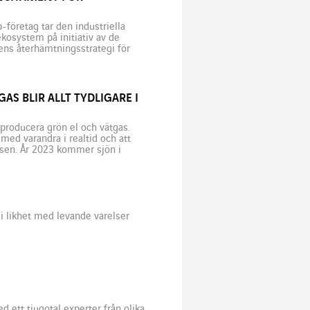
-företag tar den industriella
ekosystem på initiativ av de
gens återhämtningsstrategi för
r mycket långt ifrån varandra,
S BLIR ALLT TYDLIGARE I
producera grön el och vätgas.
ed varandra i realtid och att
sen. År 2023 kommer sjön i
ed ett flytande […]
 i likhet med levande varelser
 ett tjugotal experter från olika