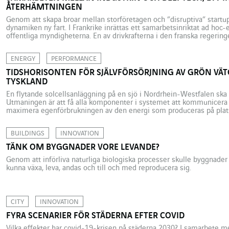
ÅTERHÄMTNINGEN
Genom att skapa broar mellan storföretagen och ”disruptiva” startup
dynamiken ny fart. I Frankrike inrättas ett samarbetsinriktat ad hoc-
offentliga myndigheterna. En av drivkrafterna i den franska regerin
industrin består i att sammanföra två ekosystem som än så länge stå
nämligen stora […]
ENERGY
PERFORMANCE
TIDSHORISONTEN FÖR SJÄLVFÖRSÖRJNING AV GRÖN VÄTGA
TYSKLAND
En flytande solcellsanläggning på en sjö i Nordrhein-Westfalen ska 
Utmaningen är att få alla komponenter i systemet att kommunicera m
maximera egenförbrukningen av den energi som produceras på plat
grustaget i Hüdderath i Nordrhein-Westfalen (Tyskland) att förses m
BUILDINGS
INNOVATION
TÄNK OM BYGGNADER VORE LEVANDE?
Genom att införliva naturliga biologiska processer skulle byggnader
kunna växa, leva, andas och till och med reproducera sig.
CITY
INNOVATION
FYRA SCENARIER FÖR STÄDERNA EFTER COVID
Vilka effekter har covid-19-krisen på städerna 2030? I samarbete med