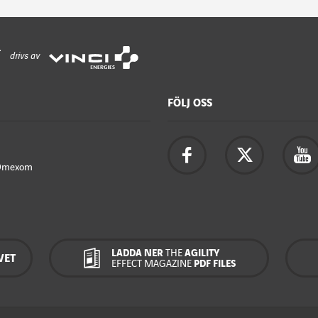
drivs av
FÖLJ OSS
Omexom
LADDA NER
THE
AGILITY
VET
EFFECT MAGAZINE
PDF FILES