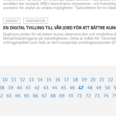
områden har Leonard, VINCI-koncernens innovations- och framtidsplat
scenarier för analys av urbana möjligheter: ”Samarbeten för en lok
”Utflyttning från städerna till följd av ekonomisk stagnation”, ”Territ
solidariska medborgarinitiativ” och ”Stegrande utveckling […]
ENERGY
INNOVATION
EN DIGITAL TVILLING TILL VÅR JORD FÖR ATT BÄTTRE K
Duplicera jorden för att bättre kunna observera den och modellera d
klimatförändringarna på mänskligheten. Detta är målet för ”Destinati
tvillingprojektet som leds av den europeiska rymdorganisationen (
tekniska högskolan ETH Zürich. En digital kopia av vår planet som s
havet, isen […]
10
11
12
13
14
15
16
17
18
19
20
21
22
38
39
40
41
42
43
44
45
46
47
48
49
50
62
63
64
65
66
67
68
69
70
71
72
73
74
7