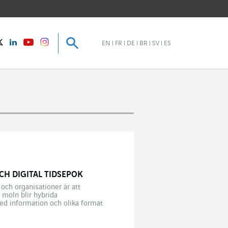
Sök
Sök
instagram
Twitter
LinkedIn
Youtube
EN
FR
DE
BR
SV
ES
H DIGITAL TIDSEPOK
och organisationer är att
a moln blir hybrida
ed information och olika format
exa element är även […]