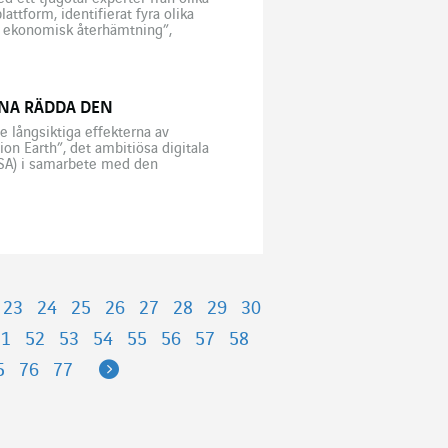
tform, identifierat fyra olika
al ekonomisk återhämtning”,
oriella sprickor ger upphov till
UNNA RÄDDA DEN
e långsiktiga effekterna av
on Earth”, det ambitiösa digitala
ESA) i samarbete med den
ka kunna simulera atmosfären,
23
24
25
26
27
28
29
30
51
52
53
54
55
56
57
58
Next
5
76
77