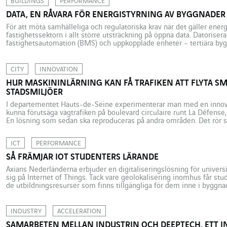
BUILDINGS
PERFORMANCE
DATA, EN RÅVARA FÖR ENERGISTYRNING AV BYGGNADER
För att möta samhälleliga och regulatoriska krav när det gäller ener
fastighetssektorn i allt större utsträckning på öppna data. Datoris
fastighetsautomation (BMS) och uppkopplade enheter – tertiära bygg
system och utrustningar och dessa genererar en betydande mängd 
egenskaper, dess energiförbrukning och ett stort […]
CITY
INNOVATION
HUR MASKININLÄRNING KAN FÅ TRAFIKEN ATT FLYTA SMI
STADSMILJÖER
I departementet Hauts-de-Seine experimenterar man med en innov
kunna förutsäga vägtrafiken på boulevard circulaire runt La Défense,
En lösning som sedan ska reproduceras på andra områden. Det rör s
sträcka som dagligen används av 30 000 bilister i västra Paris. Den o
RD993 […]
ICT
PERFORMANCE
SÅ FRÄMJAR IOT STUDENTERS LÄRANDE
Axians Nederländerna erbjuder en digitaliseringslösning för univer
sig på Internet of Things. Tack vare geolokalisering inomhus får stud
de utbildningsresurser som finns tillgängliga för dem inne i byggna
skolornas hållbarhet. Fördelarna med Internet of Things är inte bara t
har […]
INDUSTRY
ACCELERATION
SAMARBETEN MELLAN INDUSTRIN OCH DEEPTECH, ETT I