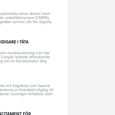
giprestanda satsar aktörer inom
erade underhållssystem (CMMS),
nader rymmer allt fler digitala
data rörande byggnadens
DIGARE I TÄTA
ativ mjukvarulösning som ska
 Europas ledande affärsdistrikt.
ig om en fyra kilometer lång
fficiella vägbeteckningen är
sitet och högskolor som baserar
enterna en förenklad tillgång till
derna. Lösningen förbättrar även
ill gagn för industrisektorn. IoT
NCITAMENT FÖR