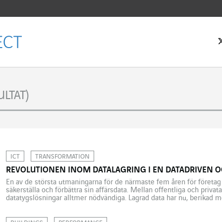
rtsidan
LTAT)
ICT
TRANSFORMATION
REVOLUTIONEN INOM DATALAGRING I EN DATADRIVEN OC
En av de största utmaningarna för de närmaste fem åren för företag 
säkerställa och förbättra sin affärsdata. Mellan offentliga och privat
datatygslösningar alltmer nödvändiga. Lagrad data har nu, berikad m
(text, bild, ljud, video, foton, etc.), blivit mer komplex. Dessa kompl